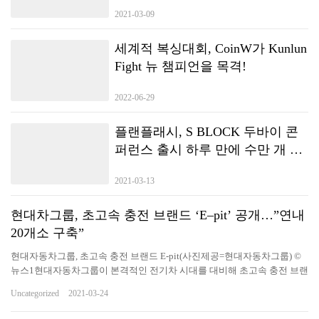
2021-03-09
세계적 복싱대회, CoinW가 Kunlun
Fight 뉴 챔피언을 목격!
2022-06-29
플랜플래시, S BLOCK 두바이 콘
퍼런스 출시 하루 만에 수만 개 노
드 대여 달성
2021-03-13
현대차그룹, 초고속 충전 브랜드 ‘E–pit’ 공개…”연내
20개소 구축”
현대자동차그룹, 초고속 충전 브랜드 E-pit(사진제공=현대자동차그룹) ©
뉴스1현대자동차그룹이 본격적인 전기차 시대를 대비해 초고속 충전 브랜
드를 공개하고 초고속 충전 인프라 구축에 나선다. 현대차그룹은 23일 초
Uncategorized
2021-03-24
고속 충전인프라 20개소 120기 구축을 시작으로 충전 생태계 플랫폼 육성
계획 등 미래 충전 비전을 제시하는 신규 브랜드 ‘E-pit'(이-피트)를 공개한