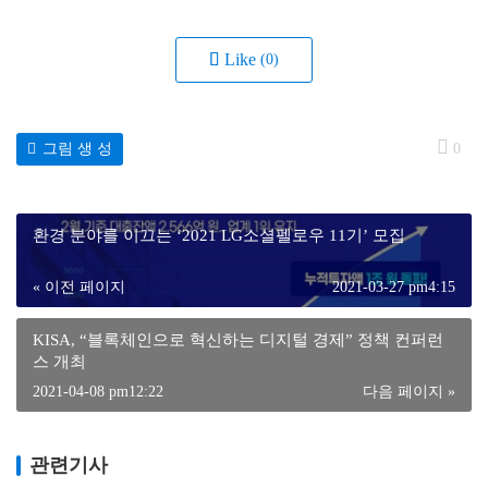
Like
(0)
그림 생 성
0
환경 분야를 이끄는 ‘2021 LG소셜펠로우 11기’ 모집
« 이전 페이지
2021-03-27 pm4:15
KISA, “블록체인으로 혁신하는 디지털 경제” 정책 컨퍼런
스 개최
2021-04-08 pm12:22
다음 페이지 »
관련기사