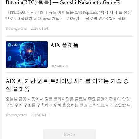
Bitcoin(BTC) 획득] — Satoshi Nakamoto GameFi
《PPLDAO, 역사상 최대 규모 에어드롭 발표PopLuck ‘럭키 시티’를 중심
으로 2.0 생태계 시대 공식 개막》 2026년 — 글로벌 Web3 혁신 생태
계 PPLDAO는 프로젝트 역사상 최대 규모의 PPL 에어드롭이 곧 시작
Uncategorized
2026-01-20
될 예정임을 공식 발표하며, PPLDAO 2.0 생태계 시대의 전면적인 개막
을 선언했다.이번 2.0 시대는 신규 플래그십 플랫폼 **PopLuck – ‘드림 럭
키 시티(Dream Lucky City)’**를 중심으로, 엔터테인먼트·공정성·보상·실
AIX 플랫폼
질적 가치가 융합된 새로운 온체인 시대를 본격적으로 열게 된다. Satoshi
Nakamoto Game 1.0의 초기 사용자 유입 단계부터, 전면 업그레이드된 1.1
버전과 생태계 구축에 이르기까지, 수백 일간의 커뮤니티와의 동행·최적
2026-01-16
화·확장을 거쳐 PPLDAO는 마침내 2.0 생태계 단계로 공식 진입했다. 이
는 엔터테인먼트, 공정성, 기회, 행운, 실질적 가치를 핵심으로 하는 새로
AIX AI 기반 퀀트 트레이딩 시대를 이끄는 기술 중
운 Web3 엔터테인먼트 경제의 출발점이다. 1.0에서 1.1까지: PPLDAO
의 성장과 진화 PPLDAO는 2025년 Satoshi Nakamoto Game 1.0을 통
심 플랫폼
해 첫 번째 불꽃을 지피며, 전 세계 사용자들을 성공적으로 Web3 세계
오늘날 금융 시장에서 퀀트 트레이딩은 글로벌 주요 금융기관들이 안정
로 유입시켰다. 누구나 쉽게 참여할 수 있는 Tap-to-Earn 방식은 빠른 사용
적인 수익 구조를 구축하기 위해 활용하는 핵심 전략으로 자리 잡았습니
자 성장 기반을 구축했으며, 생태계 전체의 첫 번째 진입 관문 역할을 했
다.그러나 기존의 전통적 전략 모델은 데이터 반영 속도와 전략 유연성의
다. 1.0 단계에서 누적 사용자 수는 200만 명, 월간 활성 사용자(MAU)
Uncategorized
2026-01-11
한계로 인해, 빠르게 변화하는 시장 환경에 즉각적으로 대응하기 어렵다
는 50만 명에 달했으며, 커뮤니티는 16개 국가 및 지역으로 확장되었다.
는 구조적 문제를 안고 있습니다. AIX는 이러한 한계를 보완하기 위해 인
또한 Asia Blockchain Alliance, Global Web3 Innovation Forum, Singapore
공지능(AI), 빅데이터 분석, 머신러닝 기술을 결합한 AI 기반 퀀트 트레이
Digital Asset Association 등 기관으로부터 추천과 주목을 받으며, 글로
Next »
딩 플랫폼을 구축했습니다.기술적 검증을 바탕으로 한 자동화 전략을 통
벌 커뮤니티 기반을 탄탄히 다졌다. 1.1 — 경험 업그레이드, 가치 확장,