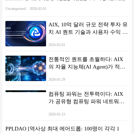
동남아시아를 대표하는 공연 및 콘텐츠 유통 거점으로,높은 지역 확산력
Uncategorized
2026-02-01
과 글로벌 문화 영향력을 동시에 갖춘 도시입니다. 여기에 G-DRAGON의
국제적인 아티스트 영향력이 더해지며,이번 협업은 AIX가 해외 인지도
확대와 글로벌 전략을 본격화하는 주요 계기로 평가되고 있습니다. 브릴
AIX, 10억 달러 규모 전략 투자 유
리언스 팀은 AIX를 핵심 전략 파트너로 공식 편입했으며,양측은 자원 배
치 AI 퀀트 기술과 사용자 수익 공
분, 실행 속도, 중장기 목표 전반에 걸쳐 안정적인 협업 구조를 구축해 왔
유로 디지털 자산 생태계 재편
습니다. 또한 지난 1년간 AIX의 성장과 확장 과정에서 지속적으로 기여해
2026-02-01
온 팀 리더 및 주요 협력 파트너들에게 공식적인 감사의 뜻을…
전통적인 퀀트를 초월하다: AIX
의 자율 지능체(AI Agent)가 적응
형 거래 전략을 구현하는 방법
2026-01-29
컴퓨팅 파워는 전투력이다: AIX
가 공유형 컴퓨팅 파워 네트워크
로 구축하는 저지연·고탄력 거래
2026-01-23
인프라
PPLDAO [역사상 최대 에어드롭: 100명이 각각 1