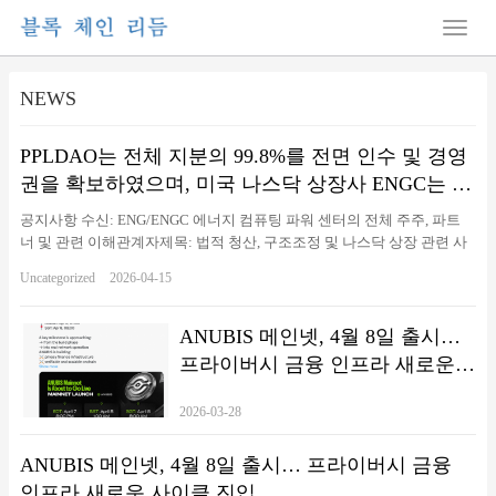
NEWS
PPLDAO는 전체 지분의 99.8%를 전면 인수 및 경영
권을 확보하였으며, 미국 나스닥 상장사 ENGC는 법
적 책임 이전을 통해 PPLDAO HOLDING GROUP
공지사항 수신: ENG/ENGC 에너지 컴퓨팅 파워 센터의 전체 주주, 파트
LIMITED로 이전되었습니다.
너 및 관련 이해관계자제목: 법적 청산, 구조조정 및 나스닥 상장 관련 사
항 업데이트 본 공지는 나스닥 추천 지정 로펌인 Loeb & Loeb LLP(이하
Uncategorized
2026-04-15
“본 로펌”)이 관련 당사자의 위임을 받아, ENG/ENGC 에너지 컴퓨팅 파워
센터(이하 “ENG” 또는 “ENGC”)의 법적 청산 및 이후 구조조정과 관련하
여 공식 발표하는 내용입니다. 청산절차 본 로펌의 확인에 따르면,
ANUBIS 메인넷, 4월 8일 출시…
ENG/ENGC 관련 상장 법인은 관련 법령에 따라 이미 청산 절차에 들어갔
프라이버시 금융 인프라 새로운
습니다. 관련 법규에 따라, 본 청산에는 12개월의 법정 관찰 기간이 적용
사이클 진입
됩니다. 이 기간 동안 권리자가 이의를 제기하거나 권리를 주장하거나 법
2026-03-28
적 소송을 제기하지 않을 경우, 청산 절차는 법에 따라 진행 및 완료됩니
다. 자산 및 지분 이전 청산 절차가 법적으로…
ANUBIS 메인넷, 4월 8일 출시… 프라이버시 금융
인프라 새로운 사이클 진입